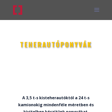
TEHERAUTÓPONYVÁK
A 3,5 t-s kisteherautóktól a 24 t-s
kamionokig mindenféle méretben és
kivitelben készítünk ponyvákat.